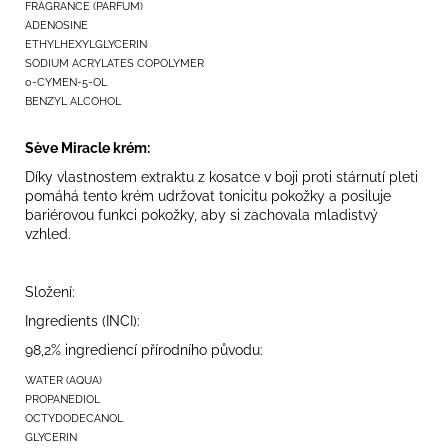
FRAGRANCE (PARFUM)
ADENOSINE
ETHYLHEXYLGLYCERIN
SODIUM ACRYLATES COPOLYMER
o-CYMEN-5-OL
BENZYL ALCOHOL
Sève Miracle krém:
Díky vlastnostem extraktu z kosatce v boji proti stárnutí pleti
pomáhá tento krém udržovat tonicitu pokožky a posiluje
bariérovou funkci pokožky, aby si zachovala mladistvý
vzhled.
Složení:
Ingredients (INCI):
98,2% ingrediencí přírodního původu:
WATER (AQUA)
PROPANEDIOL
OCTYDODECANOL
GLYCERIN