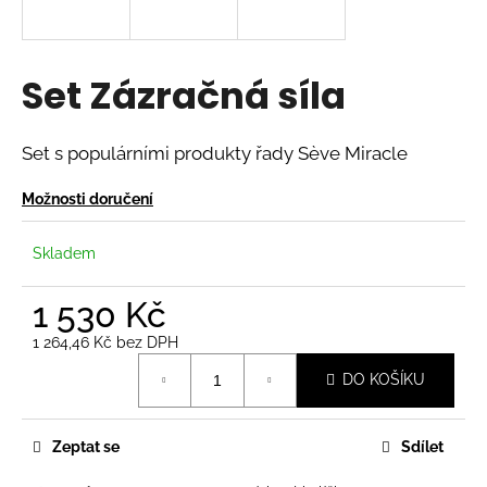
a
j
í
Set Zázračná síla
t
?
Set s populárními produkty řady S
è
ve Miracle
Možnosti doručení
HLEDAT
Skladem
1 530 Kč
D
1 264,46 Kč bez DPH
Měrná
o
DO KOŠÍKU
cena:
p
o
r
Zeptat se
Sdílet
u