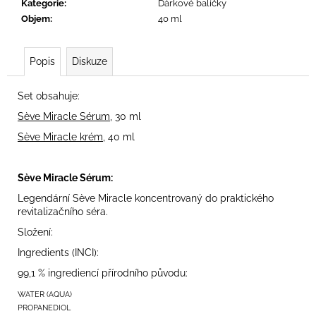
č
Kategorie
:
Dárkové balíčky
u
Objem
:
40 ml
j
e
m
Popis
Diskuze
e
Set obsahuje:
MED
Sève Miracle Sérum
, 30 ml
-
REGENERAČNÍ
Sève Miracle krém
, 40 ml
A
OŠETŘUJÍCÍ
MAKE-
Sève Miracle Sérum:
UP
02
Legendární
Sève
Miracle koncentrovaný do praktického
890
revitalizačního séra.
Kč
Složení:
Ingredients (INCI):
99,1 % ingrediencí přírodního původu:
WATER (AQUA)
PROPANEDIOL