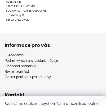
ADENOSINE
ETHYLHEXYLGLYCERIN
SODIUM ACRYLATES COPOLYMER
o-CYMEN-5-OL
BENZYL ALCOHOL
Z
á
Informace pro vás
p
a
O Académie
t
Podmínky ochrany osobních údajů
í
Obchodní podmínky
Reklamační řád
Odstoupení od kupní smlouvy
Kontakt
Používáme cookies, abychom Vám umožnili pohodlné
info
@
academiebeaute.cz