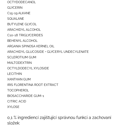
OCTYDODECANOL
GLYCERIN
C15-19 ALKANE
SQUALANE
BUTYLENE GLYCOL
ARACHIDYL ALCOHOL
C10-18 TRIGLYCERIDES
BEHENYL ALCOHOL
ARGANIA SPINOSA KERNEL OIL
ARACHIDYL GLUCOSIDE • GLYCERYL UNDECYLENATE
SCLEROTIUM GUM
MALTODEXTRIN
OCTYLDODECYL XYLOSIDE
LECITHIN
XANTHAN GUM
IRIS FLORENTINA ROOT EXTRACT
TOCOPHEROL
BIOSACCHARIDE GUM-1
CITRIC ACID
XYLOSE
0,1 % ingrediencí zajišťující správnou funkci a zachovaní
složek: