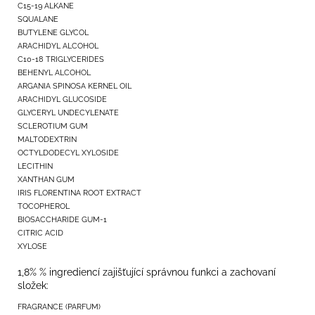
C15-19 ALKANE
SQUALANE
BUTYLENE GLYCOL
ARACHIDYL ALCOHOL
C10-18 TRIGLYCERIDES
BEHENYL ALCOHOL
ARGANIA SPINOSA KERNEL OIL
ARACHIDYL GLUCOSIDE
GLYCERYL UNDECYLENATE
SCLEROTIUM GUM
MALTODEXTRIN
OCTYLDODECYL XYLOSIDE
LECITHIN
XANTHAN GUM
IRIS FLORENTINA ROOT EXTRACT
TOCOPHEROL
BIOSACCHARIDE GUM-1
CITRIC ACID
XYLOSE
1,8% % ingrediencí zajišťující správnou funkci a zachovaní
složek:
FRAGRANCE (PARFUM)