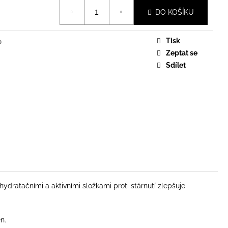
DO KOŠÍKU
Tisk
p
Zeptat se
Sdílet
 hydratačními a aktivními složkami proti stárnutí zlepšuje
n.