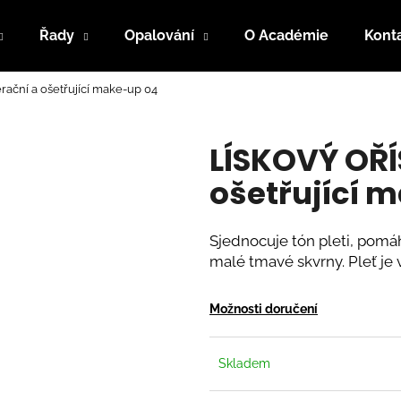
Řady
Opalování
O Académie
Kont
ační a ošetřující make-up 04
Co potřebujete najít?
LÍSKOVÝ OŘÍ
HLEDAT
ošetřující 
Sjednocuje tón pleti, pomáh
Doporučujeme
malé tmavé skvrny. Pleť je v
SÈVE MIRACLE - DENNÍ A NOČNÍ
SLONOVINA - 
KRÉM
OŠETŘUJÍCÍ MA
Možnosti doručení
1 410 Kč
890 Kč
Skladem