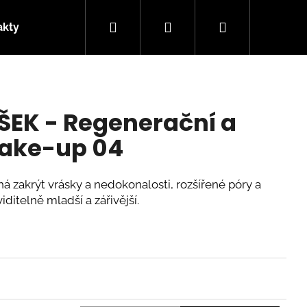
Hledat
Přihlášení
Nákupní
akty
Pro salony
košík
ŠEK - Regenerační a
make-up 04
á zakrýt vrásky a nedokonalosti, rozšířené póry a
iditelně mladší a zářivější.
REGENERAČNÍ A
KE-UP 01