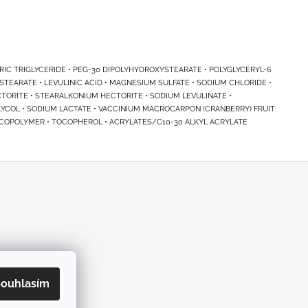
PRIC TRIGLYCERIDE • PEG-30 DIPOLYHYDROXYSTEARATE • POLYGLYCERYL-6
TEARATE • LEVULINIC ACID • MAGNESIUM SULFATE • SODIUM CHLORIDE •
TORITE • STEARALKONIUM HECTORITE • SODIUM LEVULINATE •
GLYCOL • SODIUM LACTATE • VACCINIUM MACROCARPON (CRANBERRY) FRUIT
I COPOLYMER • TOCOPHEROL • ACRYLATES/C10-30 ALKYL ACRYLATE
ouhlasím