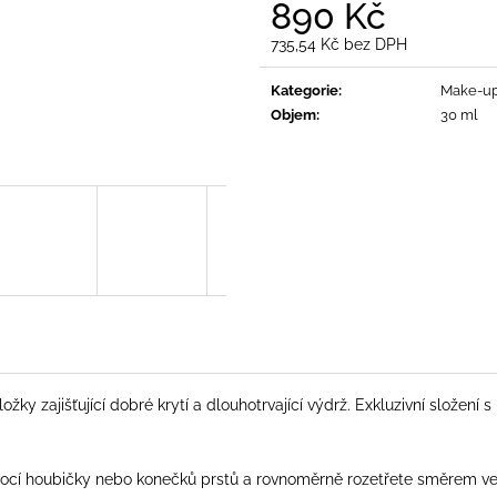
890 Kč
735,54 Kč bez DPH
Měrná
cena:
Kategorie
:
Make-u
Objem
:
30 ml
ky zajišťující dobré krytí a dlouhotrvající výdrž. Exkluzivní složení s
omocí houbičky nebo konečků prstů a rovnoměrně rozetřete směrem ve