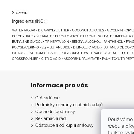
Složení:
Ingredients (INCI):
WATER (AQUA) • DICAPRYLYL ETHER • COCONUT ALKANES • GLYCERIN • ORY
POLYHYDROXYSTEARATE • POLYGLYCERYL-6 POLYRICINOLEATE • IMPERATA C
BUTYLENE GLYCOL • TRIHEPTANOIN • BENZYL ALCOHOL • PANTHENOL • FRA
POLYGLYCERIN-6 • 2,3 – BUTANEDIOL • DILINOLEIC ACID / BUTANEDIOL 
EXTRACT • SODIUM CITRATE • POLYSORBATE 20 • LINALYL ACETATE • 1,2
CROSSPOLYMER • CITRIC ACID • ASCORBYL PALMITATE • PALMITOYL TRIPEPTI
Z
á
Informace pro vás
p
a
O Académie
t
Podmínky ochrany osobních údajů
í
Obchodní podmínky
Reklamační řád
Používáme 
Odstoupení od kupní smlouvy
webu a díky
funkce, výk