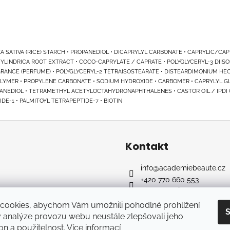
ZA SATIVA (RICE) STARCH • PROPANEDIOL • DICAPRYLYL CARBONATE • CAPRYLIC/CA
YLINDRICA ROOT EXTRACT • COCO-CAPRYLATE / CAPRATE • POLYGLYCERYL-3 DIISOS
GRANCE (PERFUME) • POLYGLYCERYL-2 TETRAISOSTEARATE • DISTEARDIMONIUM HEC
COPOLYMER • PROPYLENE CARBONATE • SODIUM HYDROXIDE • CARBOMER • CAPRYLYL 
-HEXANEDIOL • TETRAMETHYL ACETYLOCTAHYDRONAPHTHALENES • CASTOR OIL / IPD
DE-1 • PALMITOYL TETRAPEPTIDE-7 • BIOTIN
Kontakt
info
@
academiebeaute.cz
+420 770 660 553
Académie Česko
academiebeaute_cz
cookies, abychom Vám umožnili pohodlné prohlížení
S
 analýze provozu webu neustále zlepšovali jeho
on a použitelnost.
Více informací