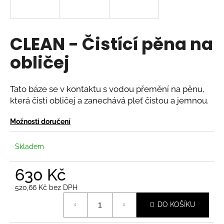
a
j
í
CLEAN - Čistící pěna na
t
obličej
?
Tato báze se v kontaktu s vodou přemění na pěnu,
která čistí obličej a zanechává pleť čistou a jemnou.
HLEDAT
Možnosti doručení
Skladem
D
o
630 Kč
p
520,66 Kč bez DPH
o
Měrná
r
DO KOŠÍKU
cena:
u