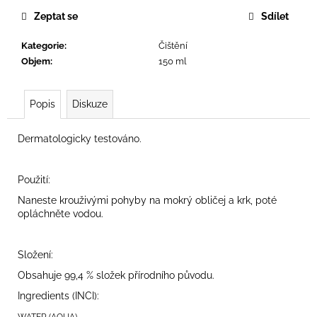
č
u
Zeptat se
Sdílet
j
e
Kategorie
:
Čištění
m
Objem
:
150 ml
e
Popis
Diskuze
MED
-
REGENERAČNÍ
Dermatologicky testováno.
A
OŠETŘUJÍCÍ
MAKE-
UP
Použití:
02
Naneste krouživými pohyby na mokrý obličej a krk, poté
890
opláchněte vodou.
Kč
Složení:
Obsahuje 99,4 % složek přírodního původu.
Ingredients (INCI):
WATER (AQUA)