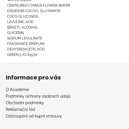
CENTAUREA CYANUS FLOWER WATER
DISODIUM COCOYL GLUTAMATE
COCO-GLUCOSIDE
LEVULINIC ACID
BENZYL ALCOHOL
GLYCERIN
SODIUM LEVULINATE
FRAGRANCE (PARFUM)
DEHYDROACETIC ACID
GREEN 5 (CI 61570)
Z
á
Informace pro vás
p
a
O Académie
t
Podmínky ochrany osobních údajů
í
Obchodní podmínky
Reklamační řád
Odstoupení od kupní smlouvy